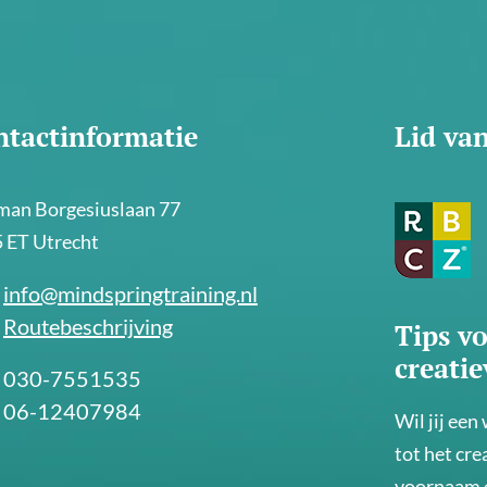
ntactinformatie
Lid va
an Borgesiuslaan 77
 ET Utrecht
info@mindspringtraining.nl
Routebeschrijving
Tips vo
creati
030-7551535
06-12407984
Wil jij een
tot het cre
voornaam e