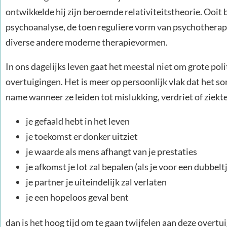
ontwikkelde hij zijn beroemde relativiteitstheorie. Ooit 
psychoanalyse, de toen reguliere vorm van psychotherap
diverse andere moderne therapievormen.
In ons dagelijks leven gaat het meestal niet om grote pol
overtuigingen. Het is meer op persoonlijk vlak dat het so
name wanneer ze leiden tot mislukking, verdriet of ziekte
je gefaald hebt in het leven
je toekomst er donker uitziet
je waarde als mens afhangt van je prestaties
je afkomst je lot zal bepalen (als je voor een dubbelt
je partner je uiteindelijk zal verlaten
je een hopeloos geval bent
dan is het hoog tijd om te gaan twijfelen aan deze overtu