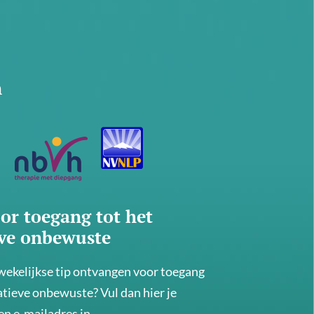
n
or toegang tot het
eve onbewuste
 wekelijkse tip ontvangen voor toegang
atieve onbewuste? Vul dan hier je
n e-mailadres in.