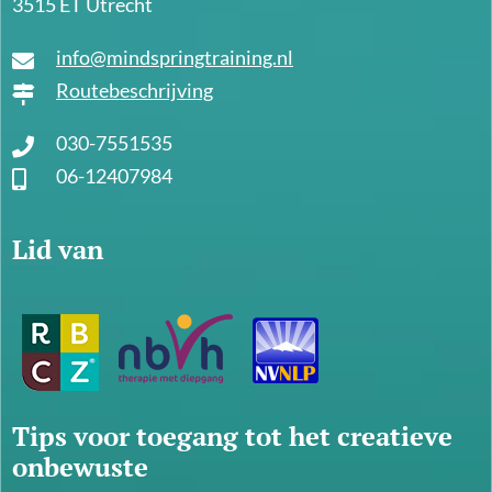
3515 ET Utrecht
info@mindspringtraining.nl
Routebeschrijving
030-7551535
06-12407984
Lid van
Tips voor toegang tot het creatieve
onbewuste