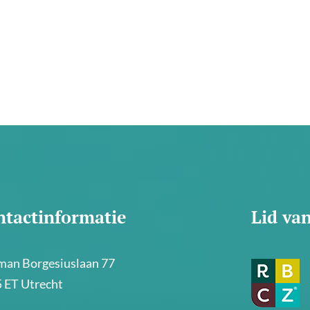
ntactinformatie
Lid va
an Borgesiuslaan 77
 ET Utrecht