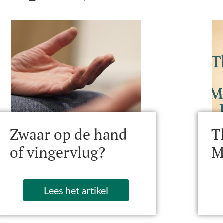
Zwaar op de hand
T
of vingervlug?
M
Lees het artikel