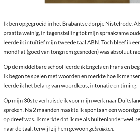
Ik ben opgegroeid in het Brabantse dorpje Nistelrode. Als
praatte weinig, in tegenstelling tot mijn spraakzame oude
leerde ik intuïtief mijn tweede taal ABN. Toch bleef ik
mondfiat (goed van tongriem gesneden) was absoluut niet
Op de middelbare school leerde ik Engels en Frans en be
Ik begon te spelen met woorden en merkte hoe ik mensen 
leerde ik het belang van woordkeus, intonatie en timing.
Op mijn 30ste verhuisde ik voor mijn werk naar Duitsland
spreken. Na 2 maanden maakte ik spontaan een woordgrap
op dreef was. Ik merkte dat ik me als buitenlander veel b
naar de taal, terwijl zij hem gewoon
gebruikten
.