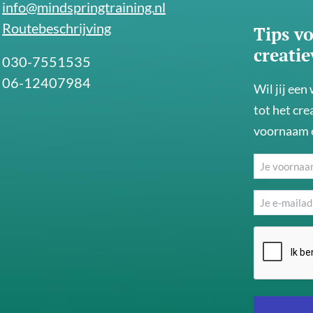
info@mindspringtraining.nl
Routebeschrijving
Tips vo
creati
030-7551535
06-12407984
Wil jij een
tot het cre
voornaam e