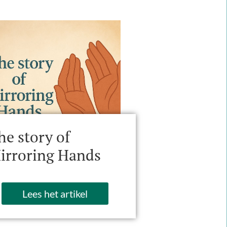
he story of
irroring Hands
Lees het artikel