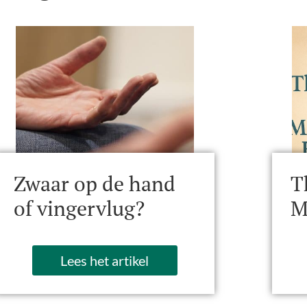
Zwaar op de hand
T
of vingervlug?
M
Lees het artikel