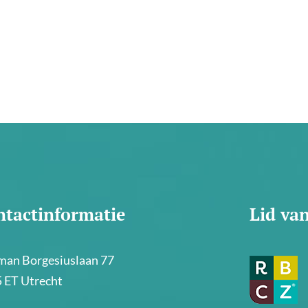
ntactinformatie
Lid va
an Borgesiuslaan 77
 ET Utrecht