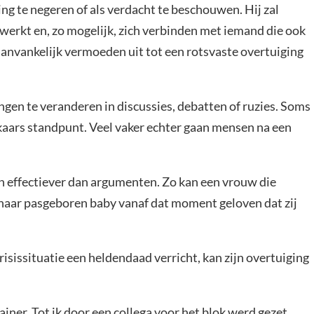
ng te negeren of als verdacht te beschouwen. Hij zal
erkt en, zo mogelijk, zich verbinden met iemand die ook
aanvankelijk vermoeden uit tot een rotsvaste overtuiging
ngen te veranderen in discussies, debatten of ruzies. Soms
elkaars standpunt. Veel vaker echter gaan mensen na een
n effectiever dan argumenten. Zo kan een vrouw die
or haar pasgeboren baby vanaf dat moment geloven dat zij
risissituatie een heldendaad verricht, kan zijn overtuiging
rainer. Tot ik door een collega voor het blok werd gezet,